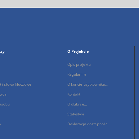
ksy
O Projekcie
Opis projektu
Regulamin
 i słowa kluczowe
O koncie użytkownika...
wca
Kontakt
asobu
O dLibrze...
Statystyki
a
Deklaracja dostępności