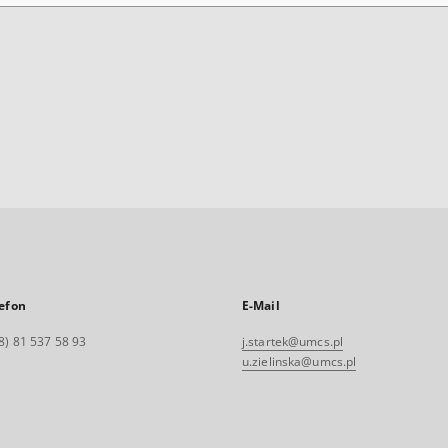
efon
E-Mail
8) 81 537 58 93
j.startek@umcs.pl
u.zielinska@umcs.pl