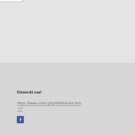
Odwiedź nas!
https://www.umcs.pl/pl/biblioteka.htm
Facebook
Link
zewnętrzny,