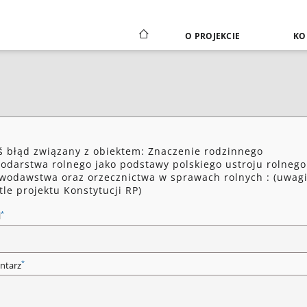
O PROJEKCIE
KO
ś błąd związany z obiektem: Znaczenie rodzinnego
odarstwa rolnego jako podstawy polskiego ustroju rolnego
wodawstwa oraz orzecznictwa w sprawach rolnych : (uwag
tle projektu Konstytucji RP)
*
l
*
ntarz