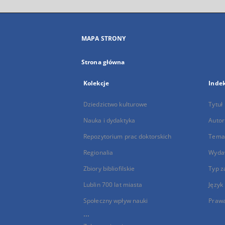
MAPA STRONY
Strona główna
Kolekcje
Inde
Dziedzictwo kulturowe
Tytuł
Nauka i dydaktyka
Autor
Repozytorium prac doktorskich
Temat
Regionalia
Wyda
Zbiory bibliofilskie
Typ z
Lublin 700 lat miasta
Język
Społeczny wpływ nauki
Praw
...