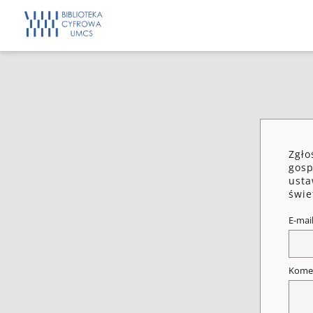
Zgło
gosp
usta
świe
E-mai
Kome