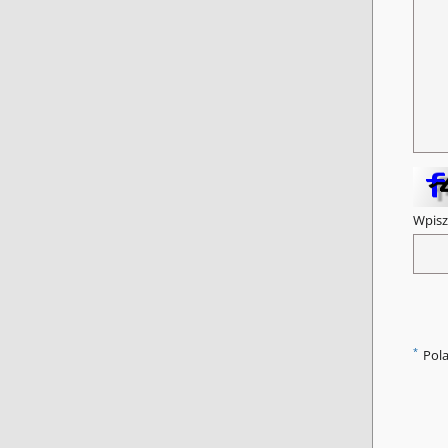
Wpisz
*
Pol