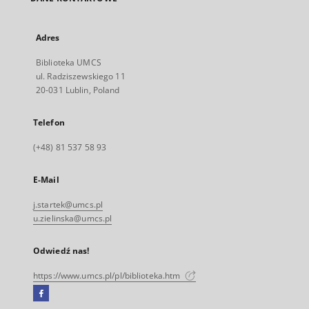
Adres
Biblioteka UMCS
ul. Radziszewskiego 11
20-031 Lublin, Poland
Telefon
(+48) 81 537 58 93
E-Mail
j.startek@umcs.pl
u.zielinska@umcs.pl
Odwiedź nas!
https://www.umcs.pl/pl/biblioteka.htm
Facebook
Link