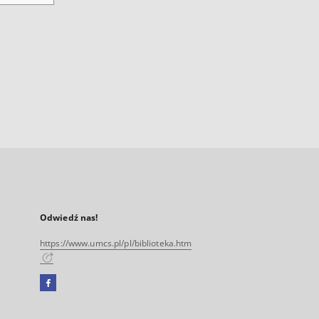
Odwiedź nas!
https://www.umcs.pl/pl/biblioteka.htm
Facebook
Link
zewnętrzny,