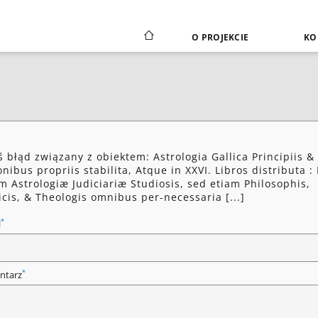
O PROJEKCIE
KO
ś błąd związany z obiektem: Astrologia Gallica Principiis &
onibus propriis stabilita, Atque in XXVI. Libros distributa :
m Astrologiæ Judiciariæ Studiosis, sed etiam Philosophis,
cis, & Theologis omnibus per-necessaria [...]
*
l
*
ntarz