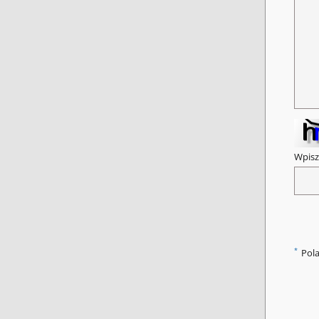
Wpisz
*
Pol