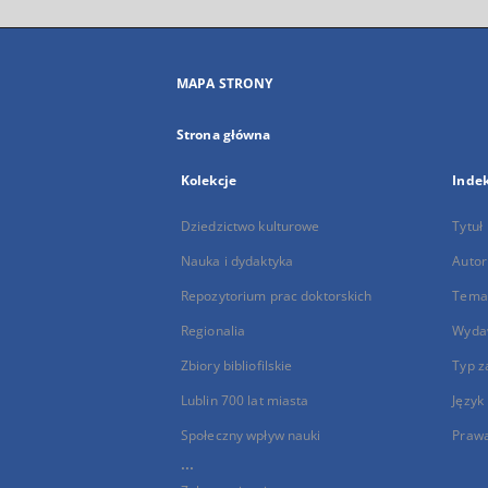
MAPA STRONY
Strona główna
Kolekcje
Inde
Dziedzictwo kulturowe
Tytuł
Nauka i dydaktyka
Autor
Repozytorium prac doktorskich
Temat
Regionalia
Wyda
Zbiory bibliofilskie
Typ z
Lublin 700 lat miasta
Język
Społeczny wpływ nauki
Praw
...