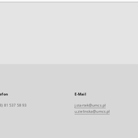
efon
E-Mail
8) 81 537 58 93
j.startek@umcs.pl
u.zielinska@umcs.pl