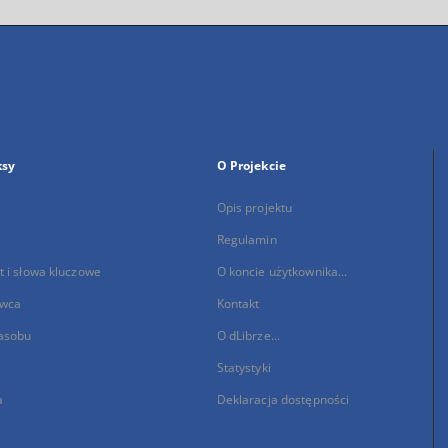
ksy
O Projekcie
Opis projektu
Regulamin
 i słowa kluczowe
O koncie użytkownika...
wca
Kontakt
asobu
O dLibrze...
Statystyki
a
Deklaracja dostępności