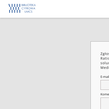
Zgło
Rati
solu
Medi
E-mai
Kome