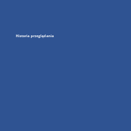
w
nowej
karcie
Historia przeglądania