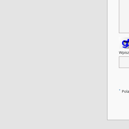
Wpisz
*
Pol