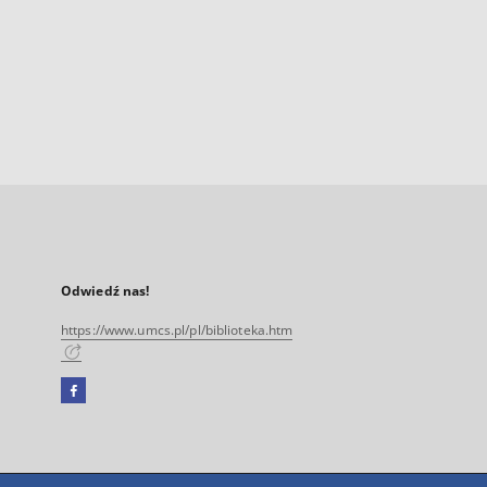
Odwiedź nas!
https://www.umcs.pl/pl/biblioteka.htm
Facebook
Link
zewnętrzny,
otworzy
się