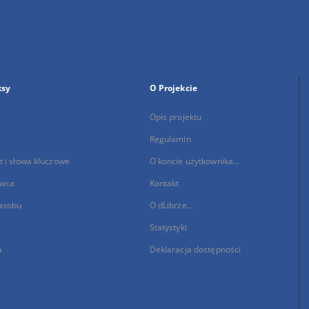
ksy
O Projekcie
Opis projektu
Regulamin
 i słowa kluczowe
O koncie użytkownika...
wca
Kontakt
asobu
O dLibrze...
Statystyki
a
Deklaracja dostępności