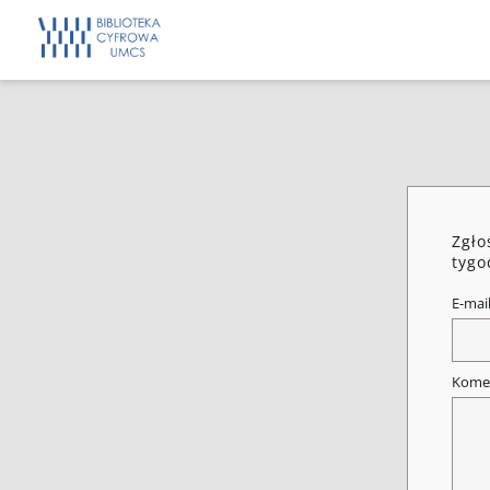
Zgło
tygo
E-mai
Kome