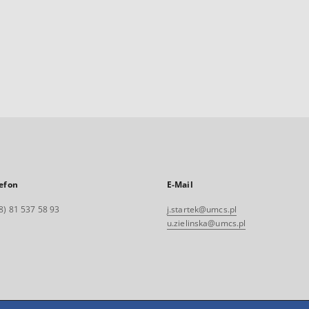
efon
E-Mail
8) 81 537 58 93
j.startek@umcs.pl
u.zielinska@umcs.pl