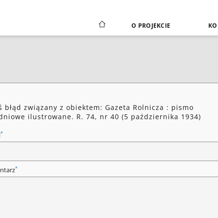
O PROJEKCIE
KO
ś błąd związany z obiektem: Gazeta Rolnicza : pismo
dniowe ilustrowane. R. 74, nr 40 (5 października 1934)
*
l
*
ntarz