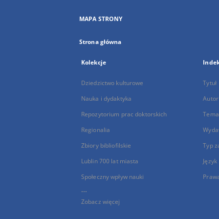
MAPA STRONY
Strona główna
Kolekcje
Inde
Dziedzictwo kulturowe
Tytuł
Nauka i dydaktyka
Autor
Repozytorium prac doktorskich
Temat
Regionalia
Wyda
Zbiory bibliofilskie
Typ z
Lublin 700 lat miasta
Język
Społeczny wpływ nauki
Praw
...
Zobacz więcej