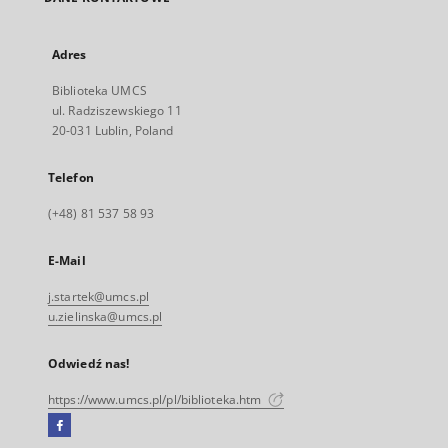
Adres
Biblioteka UMCS
ul. Radziszewskiego 11
20-031 Lublin, Poland
Telefon
(+48) 81 537 58 93
E-Mail
j.startek@umcs.pl
u.zielinska@umcs.pl
Odwiedź nas!
https://www.umcs.pl/pl/biblioteka.htm
Facebook
Link