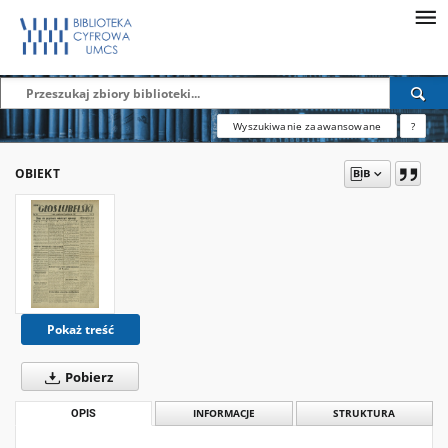
Wyszukiwanie zaawansowane
?
OBIEKT
Pokaż treść
Pobierz
OPIS
INFORMACJE
STRUKTURA