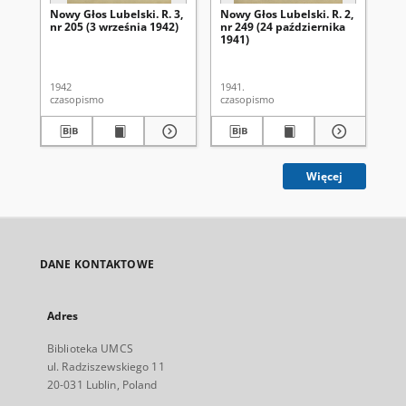
Nowy Głos Lubelski. R. 3,
Nowy Głos Lubelski. R. 2,
Now
nr 205 (3 września 1942)
nr 249 (24 października
nr 
1941)
1942
1941.
194
czasopismo
czasopismo
cza
Więcej
DANE KONTAKTOWE
Adres
Biblioteka UMCS
ul. Radziszewskiego 11
20-031 Lublin, Poland