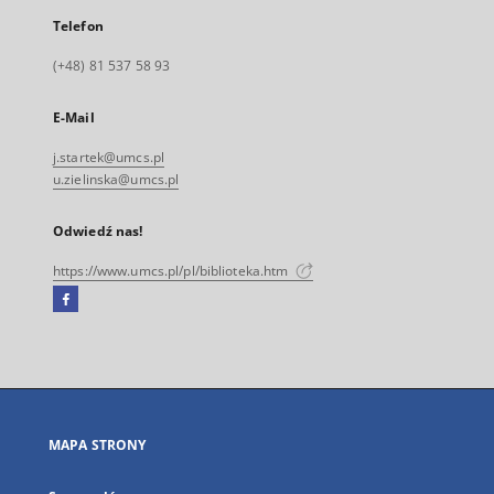
Telefon
(+48) 81 537 58 93
E-Mail
j.startek@umcs.pl
u.zielinska@umcs.pl
Odwiedź nas!
https://www.umcs.pl/pl/biblioteka.htm
Facebook
Link
zewnętrzny,
otworzy
się
w
nowej
MAPA STRONY
karcie