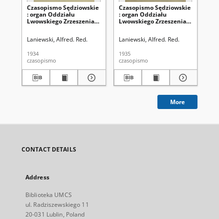
Czasopismo Sędziowskie
Czasopismo Sędziowskie
Cz
: organ Oddziału
: organ Oddziału
: 
Lwowskiego Zrzeszenia
Lwowskiego Zrzeszenia
Lw
Sędziów i Prokuratorów
Sędziów i Prokuratorów
Sę
Rzpltej Polskiej. R. 8, nr 4
Rzpltej Polskiej. R. 9, nr 6
Rzp
Laniewski, Alfred. Red.
Laniewski, Alfred. Red.
Lan
(lipiec-sierpień 1934)
(listopad-grudzień 1935)
5 
19
1934
1935
193
czasopismo
czasopismo
cza
More
CONTACT DETAILS
Address
Biblioteka UMCS
ul. Radziszewskiego 11
20-031 Lublin, Poland