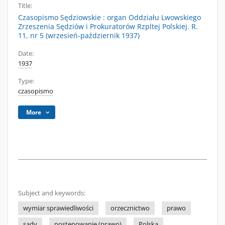
Title:
Czasopismo Sędziowskie : organ Oddziału Lwowskiego
Zrzeszenia Sędziów i Prokuratorów Rzpltej Polskiej. R.
11, nr 5 (wrzesień-październik 1937)
Date:
1937
Type:
czasopismo
More
Subject and keywords:
wymiar sprawiedliwości
orzecznictwo
prawo
sądy
postępowanie (prawo)
Polska