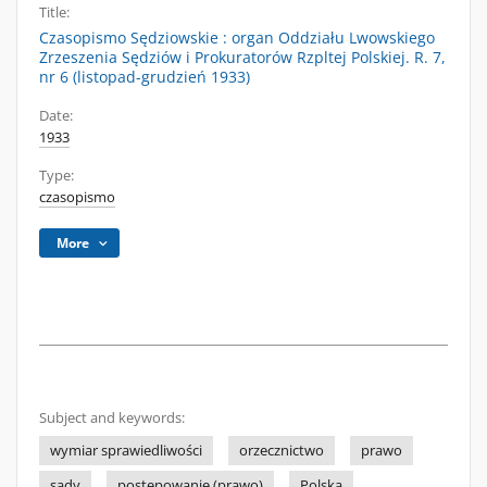
Title:
Czasopismo Sędziowskie : organ Oddziału Lwowskiego
Zrzeszenia Sędziów i Prokuratorów Rzpltej Polskiej. R. 7,
nr 6 (listopad-grudzień 1933)
Date:
1933
Type:
czasopismo
More
Subject and keywords:
wymiar sprawiedliwości
orzecznictwo
prawo
sądy
postępowanie (prawo)
Polska