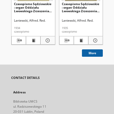
Czasopismo Sędziowskie
Czasopismo Sędziowskie
Cz
: organ Oddziału
: organ Oddziału
: 
Lwowskiego Zrzeszenia
Lwowskiego Zrzeszenia
Lw
Sędziów i Prokuratorów
Sędziów i Prokuratorów
Sę
Rzpltej Polskiej. R. 8, nr 4
Rzpltej Polskiej. R. 9, nr 6
Rzp
Laniewski, Alfred. Red.
Laniewski, Alfred. Red.
Lan
(lipiec-sierpień 1934)
(listopad-grudzień 1935)
5 
19
1934
1935
193
czasopismo
czasopismo
cza
More
CONTACT DETAILS
Address
Biblioteka UMCS
ul. Radziszewskiego 11
20-031 Lublin, Poland