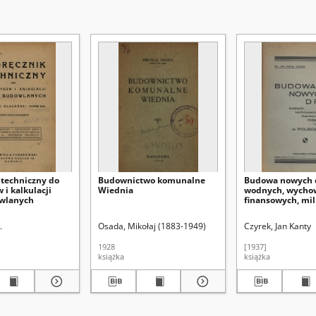
 techniczny do
Budownictwo komunalne
Budowa nowych 
 i kalkulacji
Wiednia
wodnych, wycho
owlanych
finansowych, mil
prawnych w Pols
.
Osada, Mikołaj (1883-1949)
Czyrek, Jan Kanty
1928
[1937]
książka
książka