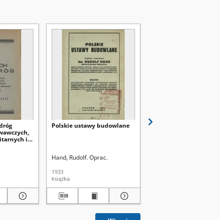
dróg
Polskie ustawy budowlane
Budowa nowych dróg
wawczych,
wodnych, wychowawcz
itarnych i
finansowych, militarny
ce
prawnych w Polsce
Hand, Rudolf. Oprac.
Czyrek, Jan Kanty
1933
1937
książka
książka