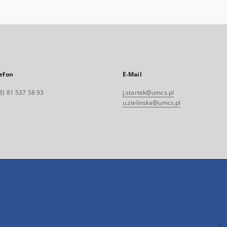
efon
E-Mail
8) 81 537 58 93
j.startek@umcs.pl
u.zielinska@umcs.pl