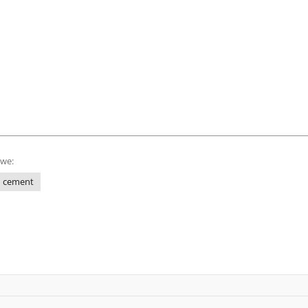
owe:
cement