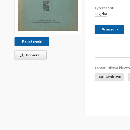
Typ zasobu:
książka
Więcej
Pokaż treść
Pobierz
Temat i słowa klucz
budownictwo