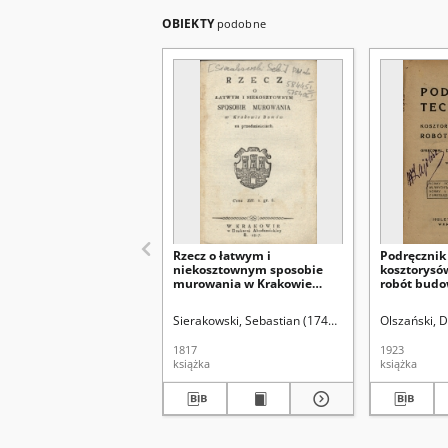
OBIEKTY
podobne
Rzecz o łatwym i
Podręcznik
niekosztownym sposobie
kosztorysów
murowania w Krakowie
robót bud
domów na przedmieściach
Sierakowski, Sebastian (1743-1824)
Olszański, D
1817
1923
książka
książka