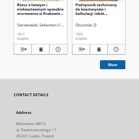
Rzecz o łatwym i
Podręcznik techniczny
Bu
niekosztownym sposobie
do kosztorysów i
ko
murowania w Krakowie
kalkulacji robót
domów na
budowlanych
przedmieściach
Sierakowski, Sebastian (1743-1824)
Olszański, D.
Osa
1817
1923
192
książka
książka
ksi
More
CONTACT DETAILS
Address
Biblioteka UMCS
ul. Radziszewskiego 11
20-031 Lublin, Poland