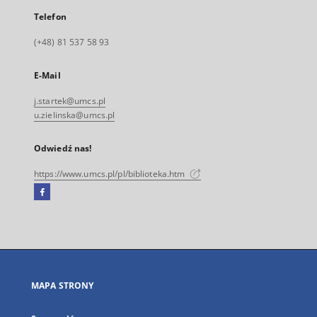
Telefon
(+48) 81 537 58 93
E-Mail
j.startek@umcs.pl
u.zielinska@umcs.pl
Odwiedź nas!
https://www.umcs.pl/pl/biblioteka.htm
Facebook
Link
zewnętrzny,
otworzy
się
w
nowej
MAPA STRONY
karcie