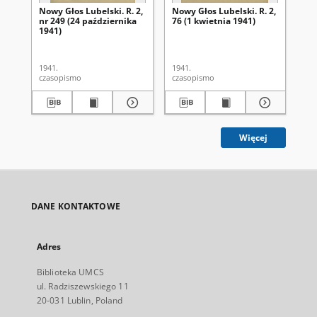
Nowy Głos Lubelski. R. 2,
Nowy Głos Lubelski. R. 2,
Now
nr 249 (24 października
76 (1 kwietnia 1941)
nr 
1941)
1941.
1941.
194
czasopismo
czasopismo
cza
Więcej
DANE KONTAKTOWE
Adres
Biblioteka UMCS
ul. Radziszewskiego 11
20-031 Lublin, Poland