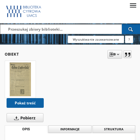
Wyszukiwanie zaawansowane
?
OBIEKT
Pokaż treść
Pobierz
OPIS
INFORMACJE
STRUKTURA