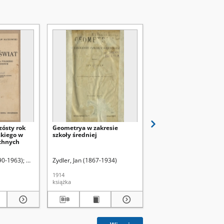
zósty rok
Geometrya w zakresie
Geometrja w zakresie 
skiego w
szkoły średniej
średniej
chnych
0-1961)
890-1963)
Maykowski, Stanisław (1880-1961)
Zydler, Jan (1867-1934)
Zydler, Jan (1867-1934)
1914
1925
książka
książka