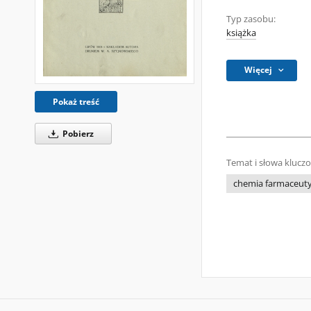
Typ zasobu:
książka
Więcej
Pokaż treść
Pobierz
Temat i słowa klucz
chemia farmaceut