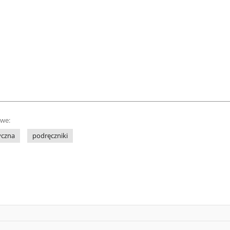
owe:
yczna
podręczniki