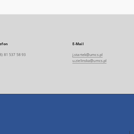
efon
E-Mail
8) 81 537 58 93
j.startek@umcs.pl
u.zielinska@umcs.pl