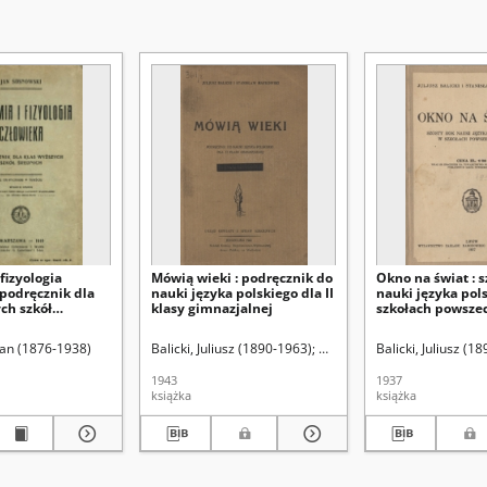
fizyologia
Mówią wieki : podręcznik do
Okno na świat : s
 podręcznik dla
nauki języka polskiego dla II
nauki języka pol
ch szkół
klasy gimnazjalnej
szkołach powsze
 (1880-1961)
Jan (1876-1938)
Balicki, Juliusz (1890-1963)
Maykowski, Stanisław (188
Balicki, Juliusz (1
1943
1937
książka
książka