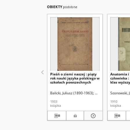
OBIEKTY
podobne
Pieśń o ziemi naszej : piąty
Anatomia i 
rok nauki języka polskiego w
człowieka :
szkołach powszechnych
klas wyższy
średnich
Balicki, Juliusz (1890-1963)
Maykowski, Stanisław
Sosnowski, 
1933
1910
książka
książka