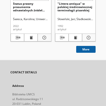
Status prawny
"Littera antiqua" w
Źr
prosumenta
polskiej średniowiecznej
wy
odnawialnych źródeł
terminologii pisarskiej
sz
energii w wybranych
do
aspektach prawa
Pu
Świeca, Karolina
Uniwersytet Marii Curie-Skłodowskiej (Lublin). Wydział
Słowiński, Jan
Śladkowski, Wiesław (1
Kuk
krajowego oraz prawa
wtórnego Unii
2022
1992
193
Europejskiej na
artykuł
artykuł
ksi
przykładze Dyrektywy
Parlamentu Unii
Europejskiej i Rady (UE)
2018/2001 z dnia 11
grudnia 2018 roku w
sprawie promowania
More
stosowania energii ze
źródeł odnawialnych
CONTACT DETAILS
Address
Biblioteka UMCS
ul. Radziszewskiego 11
20-031 Lublin, Poland