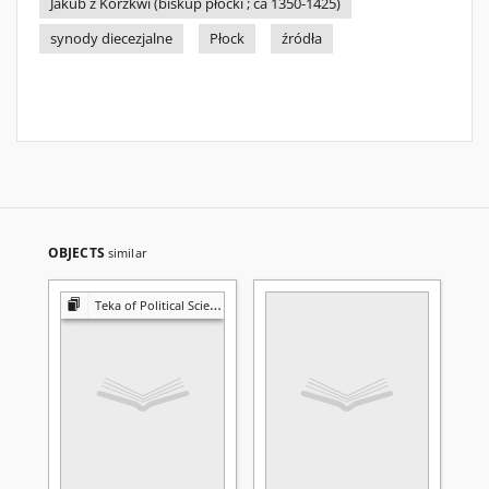
Jakub z Korzkwi (biskup płocki ; ca 1350-1425)
synody diecezjalne
Płock
źródła
OBJECTS
similar
Teka of Political Science and International Relations