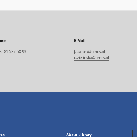
one
E-Mail
8) 81 537 58 93
j.startek@umcs.pl
u.zielinska@umcs.pl
xes
About Library