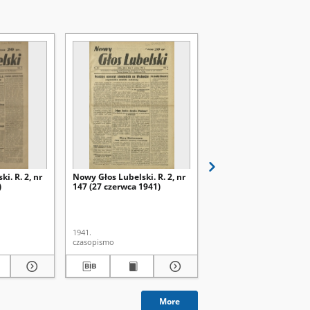
i. R. 2, nr
Nowy Głos Lubelski. R. 2, nr
Nowy Głos Lubelski. R. 
)
147 (27 czerwca 1941)
138 (17 czerwca 1941)
1941.
1941.
czasopismo
czasopismo
More