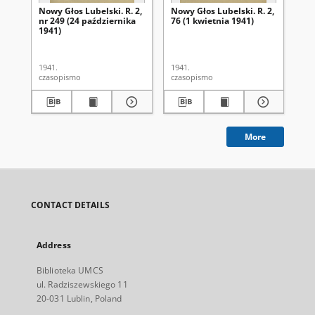
Nowy Głos Lubelski. R. 2,
Nowy Głos Lubelski. R. 2,
Now
nr 249 (24 października
76 (1 kwietnia 1941)
nr 
1941)
1941.
1941.
194
czasopismo
czasopismo
cza
More
CONTACT DETAILS
Address
Biblioteka UMCS
ul. Radziszewskiego 11
20-031 Lublin, Poland