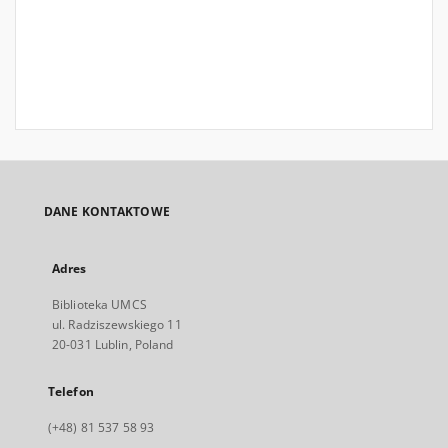
DANE KONTAKTOWE
Adres
Biblioteka UMCS
ul. Radziszewskiego 11
20-031 Lublin, Poland
Telefon
(+48) 81 537 58 93