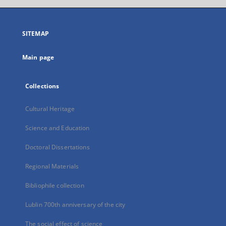
open
in
a
SITEMAP
new
tab
Main page
Collections
Cultural Heritage
Science and Education
Doctoral Dissertations
Regional Materials
Bibliophile collection
Lublin 700th anniversary of the city
The social effect of science