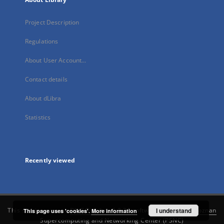
Project Description
Regulations
About User Account...
Contact details
About dLibra
Statistics
Recently viewed
This service runs on
DInGO dLibra 6.3.21
software created by
I understand
Poznan
This page uses 'cookies'.
More information
Supercomputing and Networking Center (PSNC)