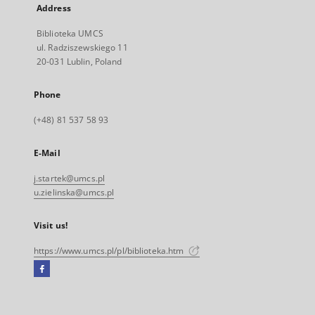
Address
Biblioteka UMCS
ul. Radziszewskiego 11
20-031 Lublin, Poland
Phone
(+48) 81 537 58 93
E-Mail
j.startek@umcs.pl
u.zielinska@umcs.pl
Visit us!
https://www.umcs.pl/pl/biblioteka.htm
Facebook
External
link,
will