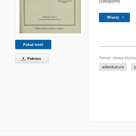
czasopismo
Więcej
Pokaż treść
Temat i słowa klucz
Pobierz
adwokatura