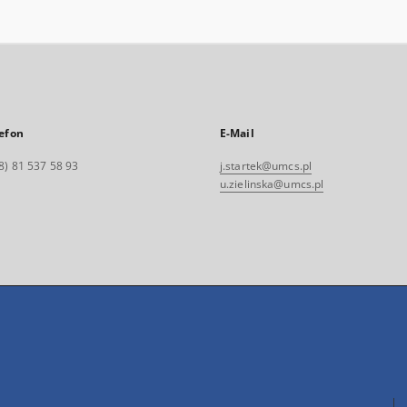
efon
E-Mail
8) 81 537 58 93
j.startek@umcs.pl
u.zielinska@umcs.pl