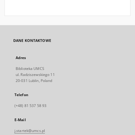
DANE KONTAKTOWE
Adres
Biblioteka UMCS
ul. Radziszewskiego 11
20-031 Lublin, Poland
Telefon
(+48) 81 537 58 93
E-Mail
j.startek@umcs.pl