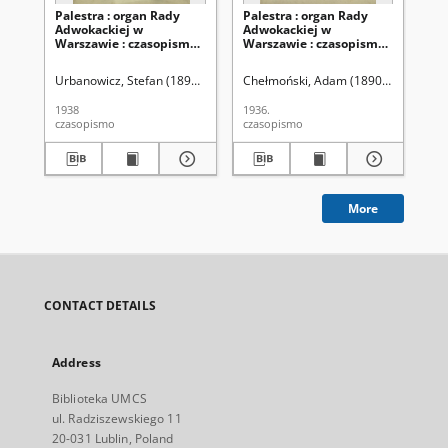
Palestra : organ Rady
Palestra : organ Rady
Pal
Adwokackiej w
Adwokackiej w
Ad
Warszawie : czasopismo
Warszawie : czasopismo
Wa
poświęcone
poświęcone
po
zagadnieniom prawnym
zagadnieniom prawnym
za
Urbanowicz, Stefan (1891-1940). red.
Chełmoński, Adam (1890-1959). red.
Izba Adwokacka Okręgu Sądu Ap
Che
i korporacyjno-
i korporacyjno-
i k
zawodowym / red. Stefan
zawodowym / red. Adam
za
1938
1936.
193
Urbanowicz. R. 15, Nr 5
Chełmoński. R. 13, Nr 10
Che
czasopismo
czasopismo
cza
(maj 1938)
(październik 1936)
(li
More
CONTACT DETAILS
Address
Biblioteka UMCS
ul. Radziszewskiego 11
20-031 Lublin, Poland