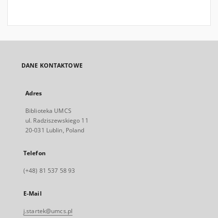
DANE KONTAKTOWE
Adres
Biblioteka UMCS
ul. Radziszewskiego 11
20-031 Lublin, Poland
Telefon
(+48) 81 537 58 93
E-Mail
j.startek@umcs.pl