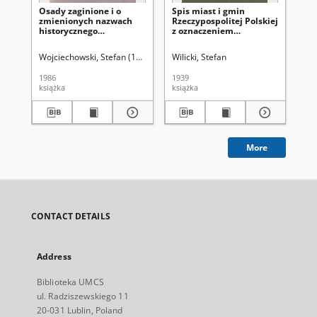
Osady zaginione i o
Spis miast i gmin
Spi
zmienionych nazwach
Rzeczypospolitej Polskiej
[W
historycznego
z oznaczeniem
ws
województwa
przynależności do
lubelskiego
urzędów skarbowych
Wojciechowski, Stefan (1899-1980)
Wilicki, Stefan
Sochacka, Anna
Lubelskie Towar
Pol
1986
1939
193
książka
książka
ksi
More
CONTACT DETAILS
Address
Biblioteka UMCS
ul. Radziszewskiego 11
20-031 Lublin, Poland