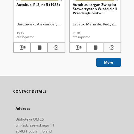
Autobus. R. 3, nr 5 (1933)
Autobus : organ Związku
Au
Stowarzyszeń Właścicieli
St
Przedsiębiorstw
Pr
Samochodowych R. P. /
Sa
red. Maria de Lavaux. R.
red
Barczewski, Aleksander
Związek Związków Właścicieli Przedsiębiorstw
Lavaux, Maria de. Red.
Związek Stow
Lav
7 [i.e. 8], z. 5 (1938)
6 [
1933
1938.
193
czasopismo
czasopismo
cza
More
CONTACT DETAILS
Address
Biblioteka UMCS
ul. Radziszewskiego 11
20-031 Lublin, Poland