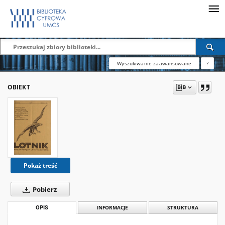
Wyszukiwanie zaawansowane
?
OBIEKT
Pokaż treść
Pobierz
OPIS
INFORMACJE
STRUKTURA