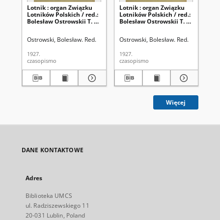
Lotnik : organ Związku
Lotnik : organ Związku
Lo
Lotników Polskich / red.:
Lotników Polskich / red.:
Lot
Bolesław Ostrowskii T. 5,
Bolesław Ostrowskii T. 5,
Bol
nr 4=76 (15 marca 1927)
nr 3=75 (16 lutego 1927)
nr 
Ostrowski, Bolesław. Red.
Ostrowski, Bolesław. Red.
Ost
1927.
1927.
192
czasopismo
czasopismo
cza
Więcej
DANE KONTAKTOWE
Adres
Biblioteka UMCS
ul. Radziszewskiego 11
20-031 Lublin, Poland