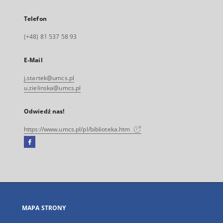
Telefon
(+48) 81 537 58 93
E-Mail
j.startek@umcs.pl
u.zielinska@umcs.pl
Odwiedź nas!
https://www.umcs.pl/pl/biblioteka.htm
Facebook
Link
zewnętrzny,
otworzy
się
w
nowej
MAPA STRONY
karcie