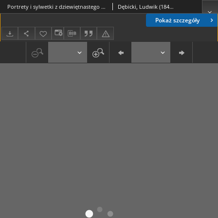
Portrety i sylwetki z dziewiętnastego stulecia : z illustracyami. Serya 1
Dębicki, Ludwik (1843-1908)
Pokaż szczegóły