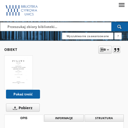
Wyszukiwanie zaawansowane
?
OBIEKT
Pokaż treść
Pobierz
OPIS
INFORMACJE
STRUKTURA