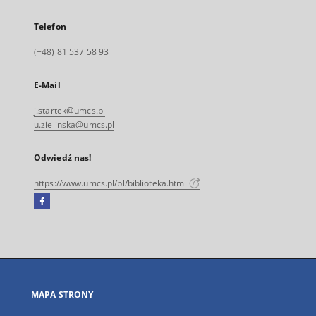
Telefon
(+48) 81 537 58 93
E-Mail
j.startek@umcs.pl
u.zielinska@umcs.pl
Odwiedź nas!
https://www.umcs.pl/pl/biblioteka.htm
Facebook
Link
zewnętrzny,
otworzy
się
w
nowej
MAPA STRONY
karcie