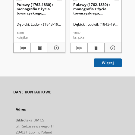
Puławy (1762-1830) :
Puławy (1762-1830) :
Pu
monografia z życia
monografia z życia
mo
towarzyskiego,
towarzyskiego,
to
politycznego i
politycznego i
pol
literackiego. T. 3, [Poza
literackiego. T. 2, [Czasy
lit
Dębicki, Ludwik (1843-1908)
Dębicki, Ludwik (1843-1908)
Dęb
Puławami]
porozbiorowe]
pr
1888
1887
188
książka
książka
ksi
Więcej
DANE KONTAKTOWE
Adres
Biblioteka UMCS
ul. Radziszewskiego 11
20-031 Lublin, Poland