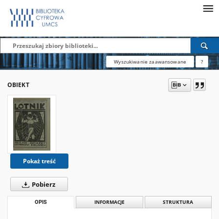
Wyszukiwanie zaawansowane
?
OBIEKT
Pokaż treść
Pobierz
OPIS
INFORMACJE
STRUKTURA