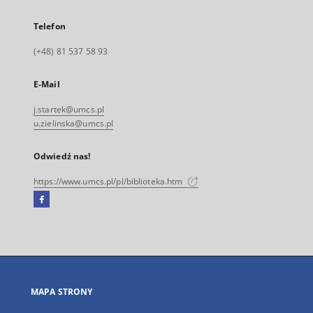
Telefon
(+48) 81 537 58 93
E-Mail
j.startek@umcs.pl
u.zielinska@umcs.pl
Odwiedź nas!
https://www.umcs.pl/pl/biblioteka.htm
Facebook
Link
zewnętrzny,
otworzy
się
w
nowej
MAPA STRONY
karcie