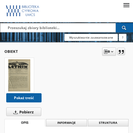
Wyszukiwanie zaawansowane
?
OBIEKT
Pokaż treść
Pobierz
OPIS
INFORMACJE
STRUKTURA