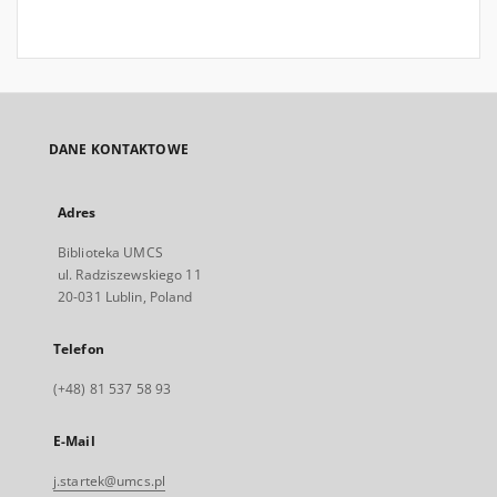
DANE KONTAKTOWE
Adres
Biblioteka UMCS
ul. Radziszewskiego 11
20-031 Lublin, Poland
Telefon
(+48) 81 537 58 93
E-Mail
j.startek@umcs.pl