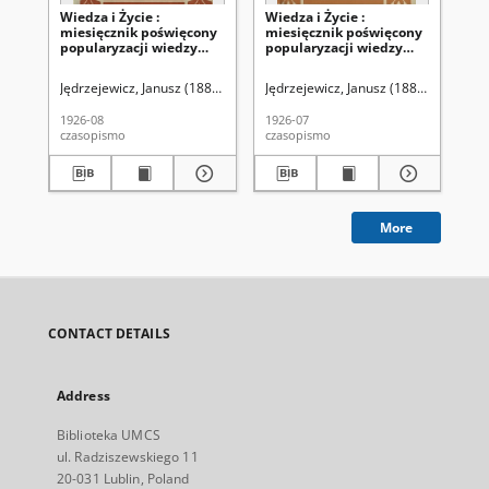
Wiedza i Życie :
Wiedza i Życie :
Wie
miesięcznik poświęcony
miesięcznik poświęcony
mi
popularyzacji wiedzy
popularyzacji wiedzy
po
oraz samokształceniu R.
oraz samokształceniu R.
or
1, z. 6 (sierp. 1926)
1, z. 5 (lip. 1926)
1, 
Jędrzejewicz, Janusz (1885-1951). Red.
Jędrzejewicz, Janusz (1885-1951). Re
Jęd
1926-08
1926-07
192
czasopismo
czasopismo
cza
More
CONTACT DETAILS
Address
Biblioteka UMCS
ul. Radziszewskiego 11
20-031 Lublin, Poland