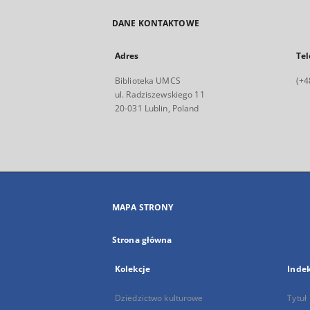
DANE KONTAKTOWE
Adres
Tel
Biblioteka UMCS
(+4
ul. Radziszewskiego 11
20-031 Lublin, Poland
MAPA STRONY
Strona główna
Kolekcje
Inde
Dziedzictwo kulturowe
Tytuł