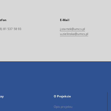
efon
E-Mail
8) 81 537 58 93
j.startek@umcs.pl
u.zielinska@umcs.pl
ksy
O Projekcie
Opis projektu