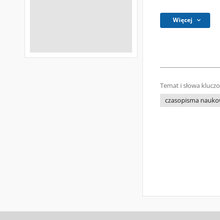
Więcej
Temat i słowa klucz
czasopisma nauk