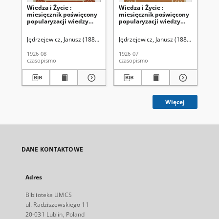
Wiedza i Życie :
Wiedza i Życie :
Wie
miesięcznik poświęcony
miesięcznik poświęcony
mi
popularyzacji wiedzy
popularyzacji wiedzy
po
oraz samokształceniu R.
oraz samokształceniu R.
or
1, z. 6 (sierp. 1926)
1, z. 5 (lip. 1926)
1, 
Jędrzejewicz, Janusz (1885-1951). Red.
Jędrzejewicz, Janusz (1885-1951). Re
Jęd
1926-08
1926-07
192
czasopismo
czasopismo
cza
Więcej
DANE KONTAKTOWE
Adres
Biblioteka UMCS
ul. Radziszewskiego 11
20-031 Lublin, Poland