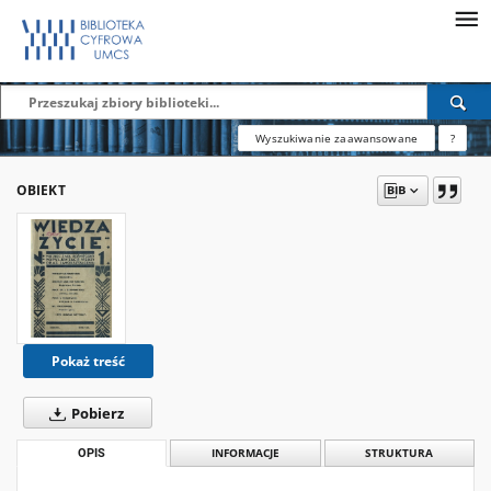
Wyszukiwanie zaawansowane
?
OBIEKT
Pokaż treść
Pobierz
OPIS
INFORMACJE
STRUKTURA