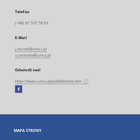
Telefon
(+48) 81 537 58 93
E-Mail
j.startek@umcs.pl
u.zielinska@umcs.pl
Odwiedź nas!
https://www.umcs.pl/pl/biblioteka.htm
Facebook
Link
zewnętrzny,
otworzy
się
w
nowej
MAPA STRONY
karcie