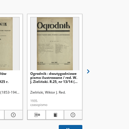
ułów
Ogrodnik : dwutygodniowe
Ogrodnik : dwutygodn
pismo ilustrowane / red. W.
pismo ilustrowane / re
25 r.
J. Zieliński. R.25, nr 13/14 (31
J. Zieliński. R.25, nr 8 (
lipca 1935)
kwietnia 1935)
 Red.
 (1853-1945). Red.
Zieliński, Wiktor J. Red.
Zieliński, Wiktor J. Red.
1935.
1935.
czasopismo
czasopismo