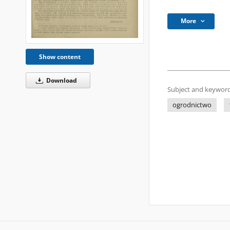
More
Show content
Download
Subject and keyword
ogrodnictwo