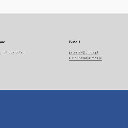
one
E-Mail
8) 81 537 58 93
j.startek@umcs.pl
u.zielinska@umcs.pl