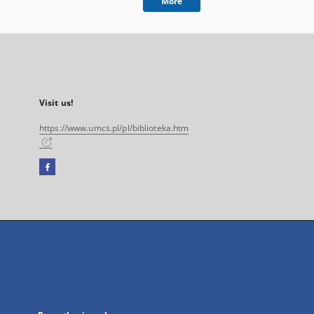
More
Visit us!
https://www.umcs.pl/pl/biblioteka.htm
Facebook
External
link,
will
open
in
a
new
tab