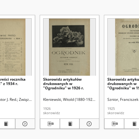
reści rocznika
Skorowidz artykułów
Skorowidz artyk
 z 1934 r.
drukowanych w
drukowanych w
"Ogrodniku" w 1926 r.
"Ogrodniku" w 19
ń Ogrodniczych
ktor J. Red.
Związek Polskich Zrzeszeń Ogrodniczych
Kleniewski, Witold (1880-1927). Red.
Zieliński, Wiktor J.
Sznior, Franciszek
1926
1925
skorowidz
skorowidz