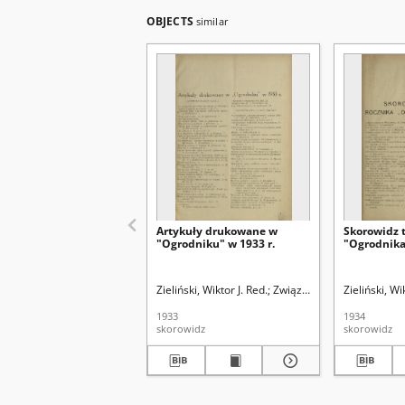
OBJECTS
similar
Artykuły drukowane w
Skorowidz t
"Ogrodniku" w 1933 r.
"Ogrodnika"
Zieliński, Wiktor J. Red.
Związek Polskich Zrzesze
Zieliński, Wi
1933
1934
skorowidz
skorowidz