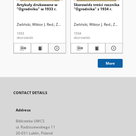
Artykuły drukowane w
Skorowidz treści rocznika
Sk
"Ogrodniku" w 1933 r.
"Ogrodnika" z 1934 r.
dr
"O
Zieliński, Wiktor J. Red.
Związek Polskich Zrzeszeń Ogrodniczych
Zieliński, Wiktor J. Red.
Związek Pols
Kle
1933
1934
192
skorowidz
skorowidz
sko
More
CONTACT DETAILS
Address
Biblioteka UMCS
ul. Radziszewskiego 11
20-031 Lublin, Poland