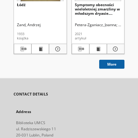
Łódź
Symptomy obecności
Śr
wieloletniej zmarzliny w
mo
młodszym dryasie.
pie
Przypadki z regionu
Rz
łódzkiego
pr
Zand, Andrzej
Petera-Zganiacz, Joanna
Dzieduszyń
Bo
Za
Mo
1933
2021
201
Kl
książka
artykuł
art
w 
More
CONTACT DETAILS
Address
Biblioteka UMCS
ul. Radziszewskiego 11
20-031 Lublin, Poland