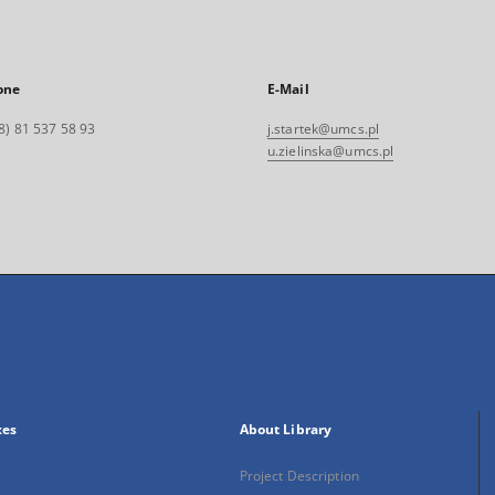
one
E-Mail
8) 81 537 58 93
j.startek@umcs.pl
u.zielinska@umcs.pl
xes
About Library
Project Description