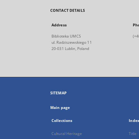
CONTACT DETAILS
Address
Ph
Biblioteka UMCS
(+4
ul. Radziszewskiego 11
20-031 Lublin, Poland
SITEMAP
Main page
Collections
Inde
Cultural Heritage
Title