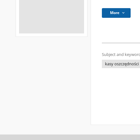
More
Subject and keyword
kasy oszczędności