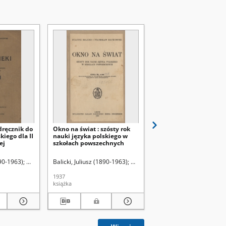
dręcznik do
Okno na świat : szósty rok
Geometrya w zakresie
kiego dla II
nauki języka polskiego w
szkoły średniej
ej
szkołach powszechnych
890-1963)
Maykowski, Stanisław (1880-1961)
Balicki, Juliusz (1890-1963)
Maykowski, Stanisław (1880-1961
Zydler, Jan (1867-1934)
1937
1914
książka
książka