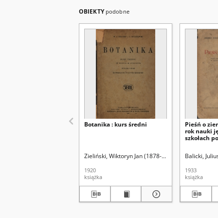
OBIEKTY
podobne
Botanika : kurs średni
Pieśń o zie
rok nauki j
szkołach p
Zieliński, Wiktoryn Jan (1878-1935)
Ostaszewski, 
Balicki, Jul
1920
1933
książka
książka