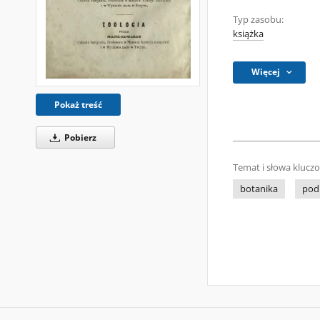
Typ zasobu:
książka
Więcej
Pokaż treść
Pobierz
Temat i słowa klucz
botanika
pod