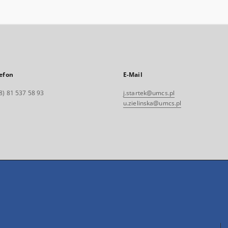
efon
E-Mail
8) 81 537 58 93
j.startek@umcs.pl
u.zielinska@umcs.pl