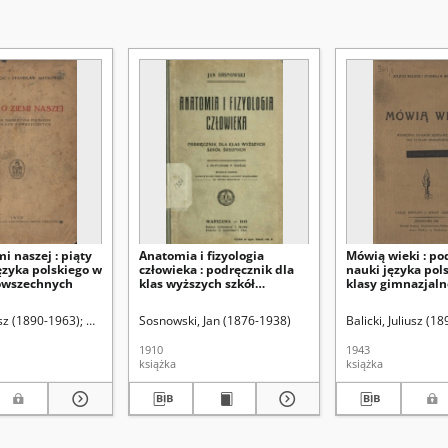
mi naszej : piąty
Anatomia i fizyologia
Mówią wieki : po
ęzyka polskiego w
człowieka : podręcznik dla
nauki języka pols
owszechnych
klas wyższych szkół
klasy gimnazjaln
średnich
Leon
iusz (1890-1963)
Maykowski, Stanisław (1880-1961)
Sosnowski, Jan (1876-1938)
Balicki, Juliusz (1
1910
1943
książka
książka