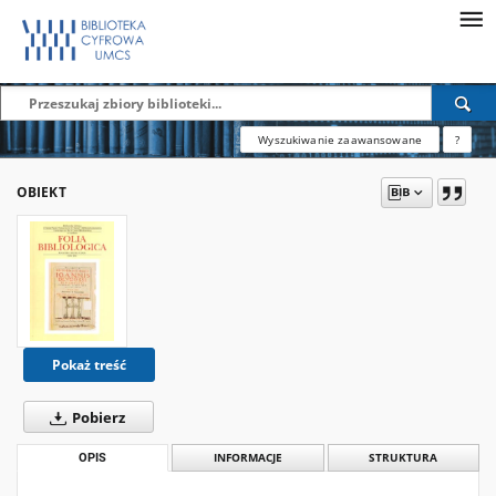
Wyszukiwanie zaawansowane
?
OBIEKT
Pokaż treść
Pobierz
OPIS
INFORMACJE
STRUKTURA