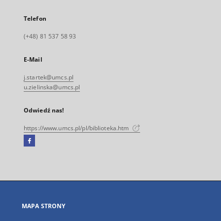
Telefon
(+48) 81 537 58 93
E-Mail
j.startek@umcs.pl
u.zielinska@umcs.pl
Odwiedź nas!
https://www.umcs.pl/pl/biblioteka.htm
Facebook
Link
zewnętrzny,
otworzy
się
w
nowej
MAPA STRONY
karcie