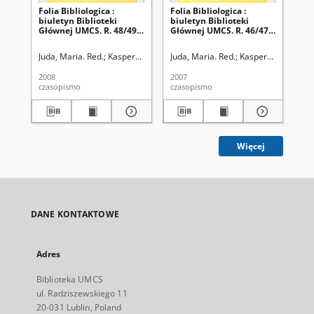
Folia Bibliologica :
Folia Bibliologica :
Fol
biuletyn Biblioteki
biuletyn Biblioteki
biu
Głównej UMCS. R. 48/49
Głównej UMCS. R. 46/47
Gł
(2006/2007)
(2004/2005)
19
Juda, Maria. Red.
Kasperek, Bogusław. Red.
Juda, Maria. Red.
Uniwersytet Marii Curie Sk
Kasperek, Bogusław
Woj
2008
2007
199
czasopismo
czasopismo
cza
Więcej
DANE KONTAKTOWE
Adres
Biblioteka UMCS
ul. Radziszewskiego 11
20-031 Lublin, Poland