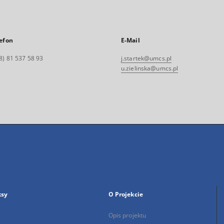
efon
E-Mail
8) 81 537 58 93
j.startek@umcs.pl
u.zielinska@umcs.pl
ksy
O Projekcie
Opis projektu