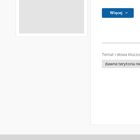
Więcej
Temat i słowa klucz
dawne terytoria n