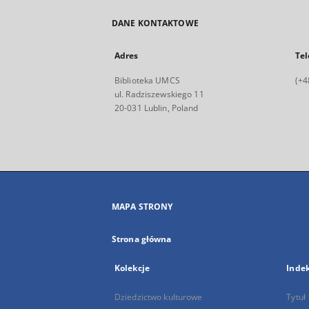
DANE KONTAKTOWE
Adres
Tel
Biblioteka UMCS
(+4
ul. Radziszewskiego 11
20-031 Lublin, Poland
MAPA STRONY
Strona główna
Kolekcje
Inde
Dziedzictwo kulturowe
Tytuł