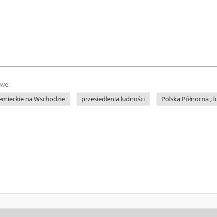
owe:
iemieckie na Wschodzie
przesiedlenia ludności
Polska Północna ; 