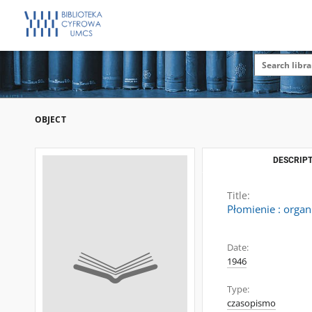
OBJECT
DESCRIPT
Title:
Płomienie : organ
Date:
1946
Type:
czasopismo