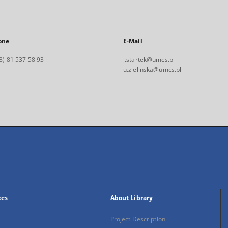
one
E-Mail
8) 81 537 58 93
j.startek@umcs.pl
u.zielinska@umcs.pl
xes
About Library
Project Description