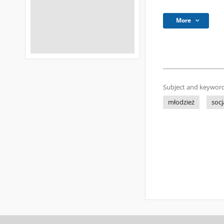
More
Subject and keyword
młodzież
socj