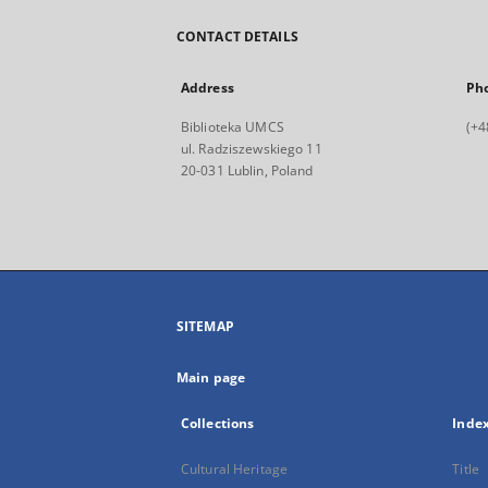
CONTACT DETAILS
Address
Ph
Biblioteka UMCS
(+4
ul. Radziszewskiego 11
20-031 Lublin, Poland
SITEMAP
Main page
Collections
Inde
Cultural Heritage
Title