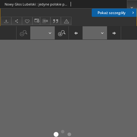
Nowy Głos Lubelski : jedyne polskie pismo wychodzące na terenie Gubernii Lubelskiej. R. 1, nr 128 (11 września 1940)
Pokaż szczegóły