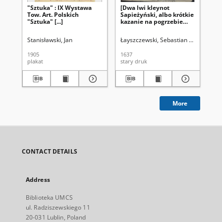
"Sztuka" : IX Wystawa
[Dwa lwi kleynot
75
Tow. Art. Polskich
Sapieżyński, albo krótkie
Ak
"Sztuka" [...]
kazanie na pogrzebie
Pi
nieśmiertelney pamięci
Te
godnego jaśnie
pe
Stanisławski, Jan
Łayszczewski, Sebastian (?-1635)
To
wielmożnego [...] Leona
Na
Sapiehy, woiewody
1905
1637
198
wileńskiego [...] miane w
plakat
stary druk
pla
dzień pogrzebu [...]]
More
CONTACT DETAILS
Address
Biblioteka UMCS
ul. Radziszewskiego 11
20-031 Lublin, Poland