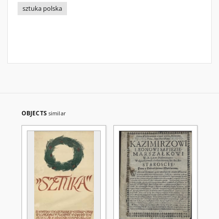
sztuka polska
OBJECTS
similar