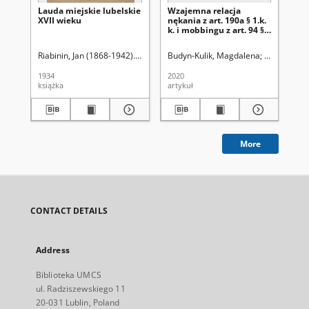
Lauda miejskie lubelskie
Wzajemna relacja
[S
XVII wieku
nękania z art. 190a § 1.k.
sc
k. i mobbingu z art. 94 § 2
k. p.
Riabinin, Jan (1868-1942). Wyd.
Budyn-Kulik, Magdalena
Uniwersytet
1934
2020
[ca
książka
artykuł
ręk
More
CONTACT DETAILS
Address
Biblioteka UMCS
ul. Radziszewskiego 11
20-031 Lublin, Poland