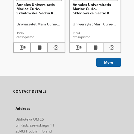
Annales Universitatis
Annales Universitatis
An
Mariae Curie-
Mariae Curie-
Ma
Skłodowska. Sectio K.
Skłodowska. Sectio K.
Skł
Politologia Vol. 2/3 -
Politologia Vol. 1 -
Pol
okładka, karta tytułowa,
okładka, karta tytułowa,
2 -
Uniwersytet Marii Curie-Skłodowskiej (Lublin)
Uniwersytet Marii Curie-Skłodowskiej
Uni
spis treści
spis treści
1996
1994
202
czasopismo
czasopismo
spi
More
CONTACT DETAILS
Address
Biblioteka UMCS
ul. Radziszewskiego 11
20-031 Lublin, Poland