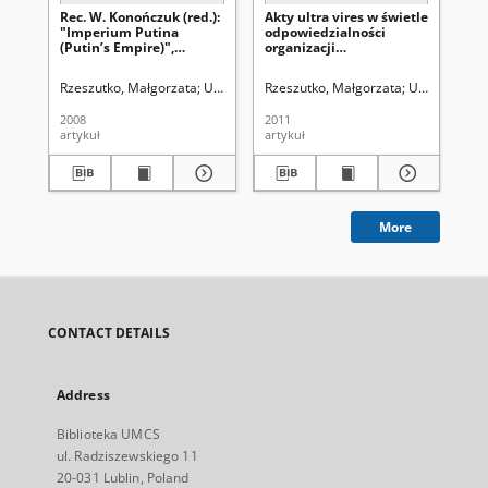
Rec. W. Konończuk (red.):
Akty ultra vires w świetle
"O
"Imperium Putina
odpowiedzialności
na
(Putin’s Empire)",
organizacji
mi
Fundacja im. S. Batorego,
międzynarodowych -
pr
Warszawa 2007, p. 193
wybrane zagadnienia
pod
Rzeszutko, Małgorzata
Uniwersytet Marii Curie-Skłodowskiej (Lublin)
Rzeszutko, Małgorzata
Uniwersytet M
Rze
Wy
Wa
2008
2011
200
[re
artykuł
artykuł
art
More
CONTACT DETAILS
Address
Biblioteka UMCS
ul. Radziszewskiego 11
20-031 Lublin, Poland