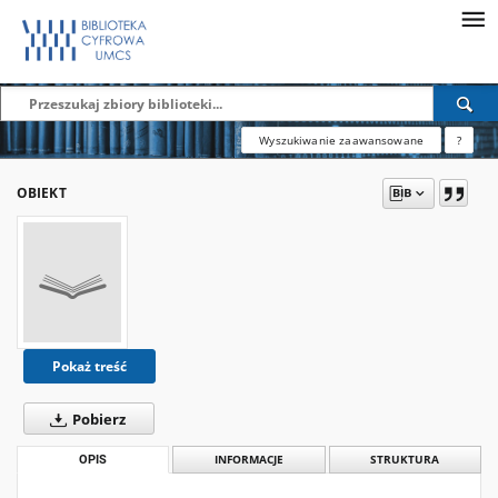
Wyszukiwanie zaawansowane
?
OBIEKT
Pokaż treść
Pobierz
OPIS
INFORMACJE
STRUKTURA