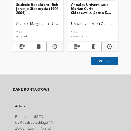
Stulecie Redaktora - Rok
Annales Universitatis
An
Jerzego Giedroycia (1906-
Mariae Curie-
Ma
2006)
Skłodowska. Sectio K.
Skł
Politologia Vol. 2/3 -
Pol
okładka, karta tytułowa,
okł
Adamik, Małgorzata
Uniwersytet Marii Curie-Skłodowskiej (Lublin)
Uniwersytet Marii Curie-Skłodowskiej
Uni
spis treści
spi
2008
1996
199
artykuł
czasopismo
cza
Więcej
DANE KONTAKTOWE
Adres
Biblioteka UMCS
ul. Radziszewskiego 11
20-031 Lublin, Poland