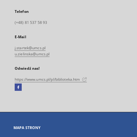
Telefon
(+48) 81 537 58 93
E-Mail
j.startek@umcs.pl
u.zielinska@umcs.pl
Odwiedź nas!
https://www.umcs.pl/pl/biblioteka.htm
Facebook
Link
zewnętrzny,
otworzy
się
w
nowej
MAPA STRONY
karcie