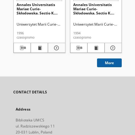
Annales Universitatis
Annales Universitatis
An
Mariae Curie-
Mariae Curie-
Ma
Skłodowska. Sectio K.
Skłodowska. Sectio K.
Skł
Politologia Vol. 2/3 -
Politologia Vol. 1 -
Pol
okładka, karta tytułowa,
okładka, karta tytułowa,
2 -
Uniwersytet Marii Curie-Skłodowskiej (Lublin)
Uniwersytet Marii Curie-Skłodowskiej
Uni
spis treści
spis treści
1996
1994
202
czasopismo
czasopismo
spi
More
CONTACT DETAILS
Address
Biblioteka UMCS
ul. Radziszewskiego 11
20-031 Lublin, Poland