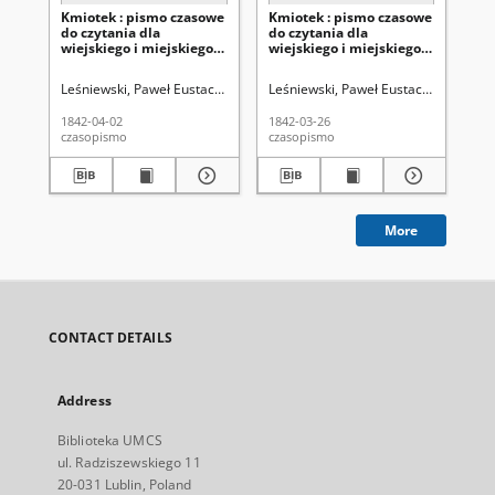
Kmiotek : pismo czasowe
Kmiotek : pismo czasowe
Km
do czytania dla
do czytania dla
do 
wiejskiego i miejskiego
wiejskiego i miejskiego
wie
ludu przeznaczone. R. 1,
ludu przeznaczone. R. 1,
lud
1842 Nr 13
1842 Nr 12
18
Leśniewski, Paweł Eustachy (1794-1855). Red.
Leśniewski, Paweł Eustachy (1794-18
Leś
1842-04-02
1842-03-26
184
czasopismo
czasopismo
cza
More
CONTACT DETAILS
Address
Biblioteka UMCS
ul. Radziszewskiego 11
20-031 Lublin, Poland