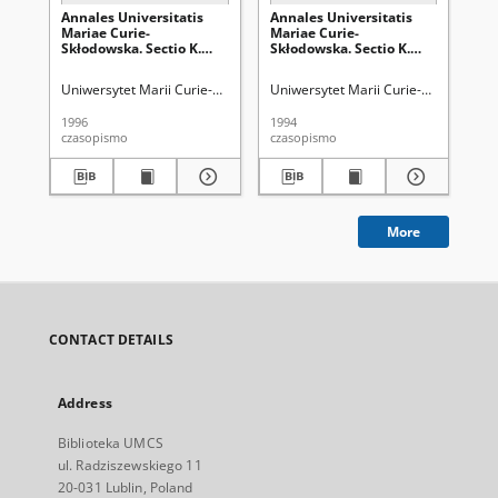
Annales Universitatis
Annales Universitatis
An
Mariae Curie-
Mariae Curie-
Ma
Skłodowska. Sectio K.
Skłodowska. Sectio K.
Skł
Politologia Vol. 2/3 -
Politologia Vol. 1 -
Pol
okładka, karta tytułowa,
okładka, karta tytułowa,
2 -
Uniwersytet Marii Curie-Skłodowskiej (Lublin)
Uniwersytet Marii Curie-Skłodowskiej
Uni
spis treści
spis treści
1996
1994
202
czasopismo
czasopismo
spi
More
CONTACT DETAILS
Address
Biblioteka UMCS
ul. Radziszewskiego 11
20-031 Lublin, Poland