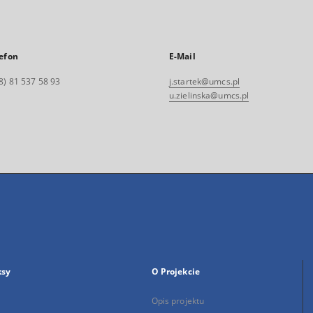
efon
E-Mail
8) 81 537 58 93
j.startek@umcs.pl
u.zielinska@umcs.pl
ksy
O Projekcie
Opis projektu