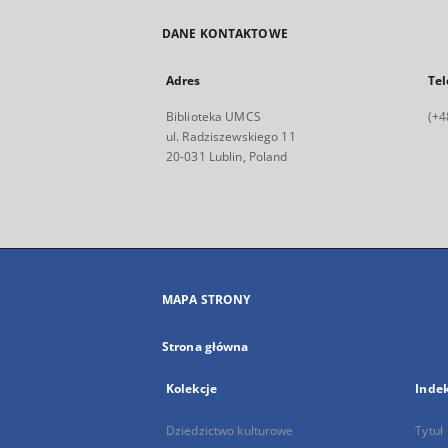
DANE KONTAKTOWE
Adres
Tel
Biblioteka UMCS
(+4
ul. Radziszewskiego 11
20-031 Lublin, Poland
MAPA STRONY
Strona główna
Kolekcje
Inde
Dziedzictwo kulturowe
Tytuł